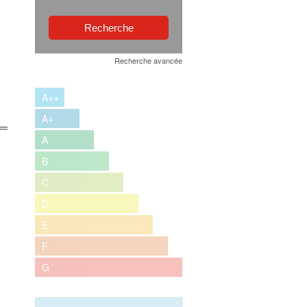
Recherche avancée
A++
A+
A
B
C
D
E
F
G