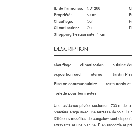
ID de l'annonce:
ND1296
C
Propriété:
50 m²
E
Chauffage:
Oui
H
Climatisation:
Oui
D
Shopping/Restaurante:
1 km
DESCRIPTION
chauffage
climatisation
cuisine éq
exposition sud
Internet
Jardin Pri
Piscine communautaire
restaurants e
Toilette pour les invités
Une résidence privée, seulement 700 m de la
première étage avec une terrasse de toît. Ils
Différents modèlles de bungalow sont disponibl
attrayants et une piscine. Bien raccordé et pr