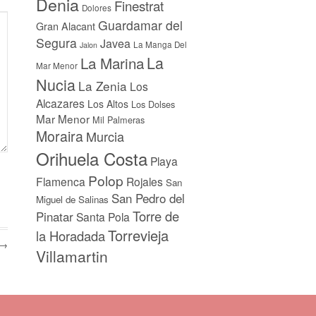
Denia
Finestrat
Dolores
Guardamar del
Gran Alacant
Segura
Javea
La Manga Del
Jalon
La
La Marina
Mar Menor
Nucia
La Zenia
Los
Alcazares
Los Altos
Los Dolses
Mar Menor
Mil Palmeras
Moraira
Murcia
Orihuela Costa
Playa
Polop
Flamenca
Rojales
San
San Pedro del
Miguel de Salinas
Torre de
Pinatar
Santa Pola
Torrevieja
la Horadada
 →
Villamartin