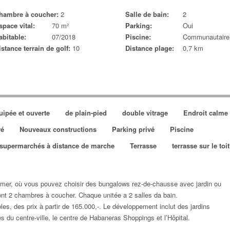
hambre à coucher:
2
Salle de bain:
2
space vital:
70 m²
Parking:
Oui
abitable:
07/2018
Piscine:
Communautaire
istance terrain de golf:
10
Distance plage:
0,7 km
uipée et ouverte
de plain-pied
double vitrage
Endroit calme
vé
Nouveaux constructions
Parking privé
Piscine
t supermarchés à distance de marche
Terrasse
terrasse sur le toit
 mer, où vous pouvez choisir des bungalows rez-de-chausse
avec jardin ou
 ont 2 chambres à coucher. Chaque unitée a 2 salles da bain.
es, des prix à partir de 165.000,-. Le développement inclut des jardins
ès du centre-ville, le centre de Habaneras Shoppings et l’Hôpital.