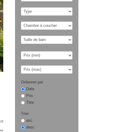
Ordonner par
Date
Prix
Titre
Trier
asc
nt
desc