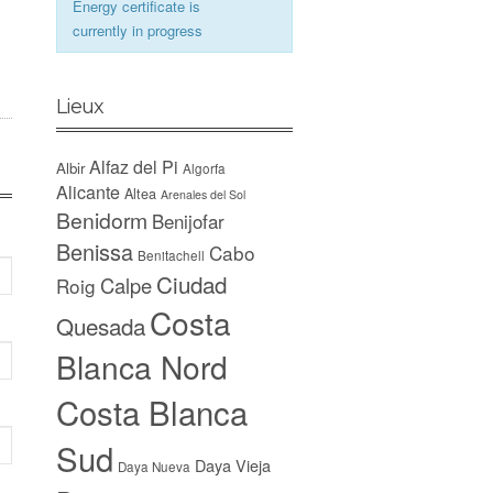
Energy certificate is
currently in progress
Lieux
Alfaz del Pi
Albir
Algorfa
Alicante
Altea
Arenales del Sol
Benidorm
Benijofar
Benissa
Cabo
Benitachell
Ciudad
Calpe
Roig
Costa
Quesada
Blanca Nord
Costa Blanca
Sud
Daya Vieja
Daya Nueva