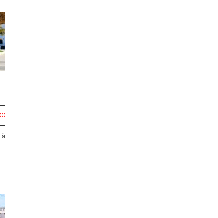
00
 à