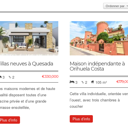
Ordonner par
illas neuves à Quesada
Maison indépendante à
Orihuela Costa
€
330,000
3
2
€
179,0
3
2
105 m²
es maisons modernes et de haute
Cette villa individuelle, orientée ver
ualité disposent toutes d’une
l’ouest, avec trois chambres à
iscine privée et d’une grande
coucher
errasse ensoleillée,
Plus d’info
Plus d’info