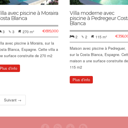
illa avec piscine à Moraira
Villa moderne avec
osta Blanca
piscine à Pedregeur Cost
Blanca
€
695,000
3
3
270 m²
€
356,0
2
2
115 m²
illa avec piscine à Moraira, sur la
Maison avec piscine à Pedreguer,
osta Blanca, Espagne. Cette villa a
sur la Costa Blanca, Espagne. Cet
ne surface construite de 270 m2
maison a une surface construite de
115 m2
Plus d’info
Plus d’info
Suivant →