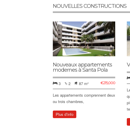
NOUVELLES CONSTRUCTIONS
Nouveaux appartements
V
modernes à Santa Pola
€
215,000
3
2
87 m²
L
Les appartements comprennent deux
q
ou trois chambres,
p
t
Plus d’info