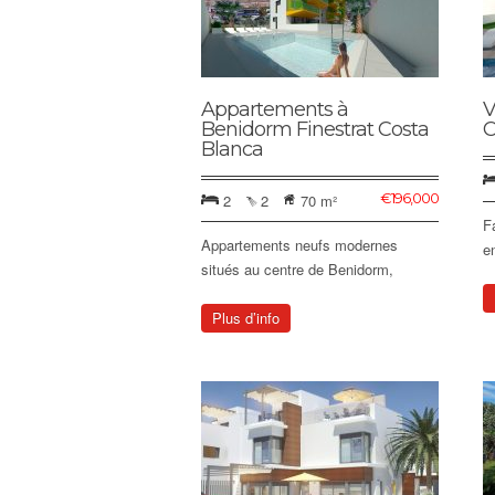
Appartements à
V
Benidorm Finestrat Costa
C
Blanca
€
196,000
2
2
70 m²
F
Appartements neufs modernes
e
situés au centre de Benidorm,
Plus d’info