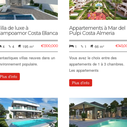
illa de luxe à
Appartements à Mar del
ampoamor Costa Blanca
Pulpi Costa Almeria
€
1,100,000
€
145,0
4
4
195 m²
1
1
66 m²
antastiques villas neuves dans un
Vous avez le choix entre des
nvironnement populaire.
appartements de 1 à 3 chambres.
Les appartements
Plus d’info
Plus d’info