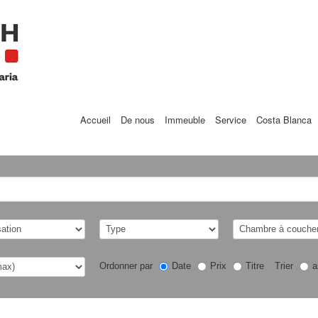
Accueil
De nous
Immeuble
Service
Costa Blanca
Ordonner par
Date
Prix
Titre
Trier
a