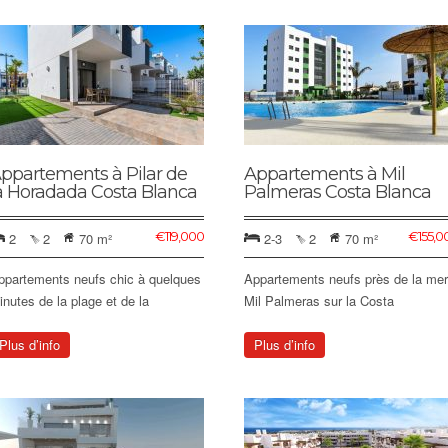
ppartements à Pilar de
Appartements à Mil
a Horadada Costa Blanca
Palmeras Costa Blanca
€
119,000
€
155,0
2
2
70 m²
2-3
2
70 m²
ppartements neufs chic à quelques
Appartements neufs près de la mer
inutes de la plage et de la
Mil Palmeras sur la Costa
Plus d’info
Plus d’info