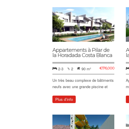
Appartements à Pilar de
A
la Horadada Costa Blanca
l
€
176,000
2-3
2
90 m²
Un très beau complexe de bâtiments
A
neufs avec une grande piscine et
m
Plus d’info