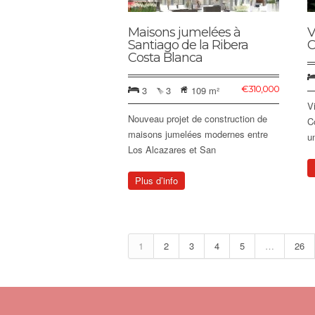
Maisons jumelées à
V
Santiago de la Ribera
C
Costa Blanca
€
310,000
3
3
109 m²
V
Nouveau projet de construction de
C
maisons jumelées modernes entre
u
Los Alcazares et San
Plus d’info
1
2
3
4
5
…
26