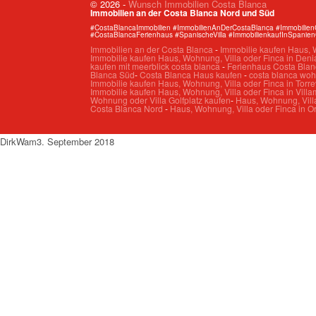
© 2026
-
Wunsch Immobilien Costa Blanca
Immobilien an der Costa Blanca Nord und Süd
#CostaBlancaImmobilien #ImmobilienAnDerCostaBlanca #Immobilie
#CostaBlancaFerienhaus #SpanischeVilla #ImmobilienkaufInSpanie
Immobilien an der Costa Blanca
-
Immobilie kaufen Haus, W
Immobilie kaufen Haus, Wohnung, Villa oder Finca in Deni
kaufen mit meerblick costa blanca
-
Ferienhaus Costa Blan
Blanca Süd
-
Costa Blanca Haus kaufen
-
costa blanca wo
Immobilie kaufen Haus, Wohnung, Villa oder Finca in Torre
Immobilie kaufen Haus, Wohnung, Villa oder Finca in Villa
Wohnung oder Villa Golfplatz kaufen
-
Haus, Wohnung, Villa
Costa Blanca Nord
-
Haus, Wohnung, Villa oder Finca in O
DirkW
am
3. September 2018