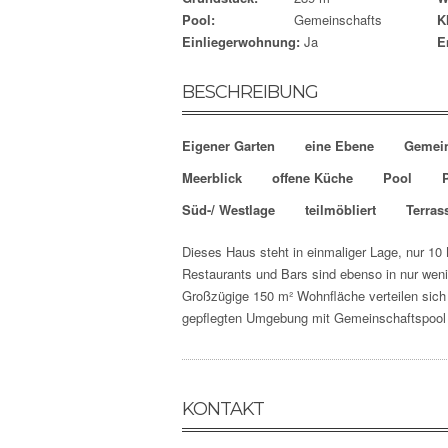
Pool:
Gemeinschafts
K
Einliegerwohnung:
Ja
E
BESCHREIBUNG
Eigener Garten
eine Ebene
Gemein
Meerblick
offene Küche
Pool
Süd-/ Westlage
teilmöbliert
Terras
Dieses Haus steht in einmaliger Lage, nur 10 
Restaurants und Bars sind ebenso in nur weni
Großzügige 150 m² Wohnfläche verteilen sich
gepflegten Umgebung mit Gemeinschaftspool 
KONTAKT