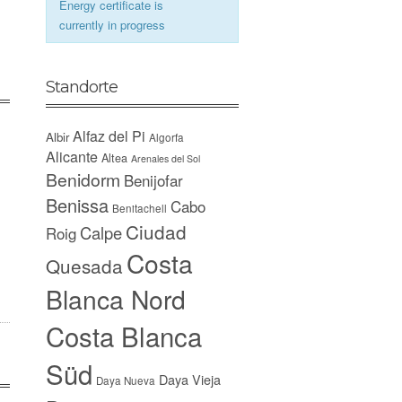
Energy certificate is
currently in progress
Standorte
Alfaz del Pi
Albir
Algorfa
Alicante
Altea
Arenales del Sol
Benidorm
Benijofar
Benissa
Cabo
Benitachell
Ciudad
Calpe
Roig
Costa
Quesada
Blanca Nord
Costa Blanca
Süd
Daya Vieja
Daya Nueva