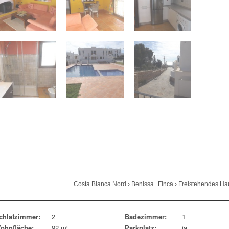
Costa Blanca Nord
›
Benissa
Finca
›
Freistehendes Ha
chlafzimmer:
2
Badezimmer:
1
ohnfläche:
92 m²
Parkplatz:
ja