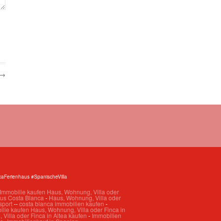
 →
aFerienhaus #SpanischeVilla
Immobilie kaufen Haus, Wohnung, Villa oder
us Costa Blanca
-
Haus, Wohnung, Villa oder
sport
--
costa blanca immobilien kaufen
-
lie kaufen Haus, Wohnung, Villa oder Finca in
Villa oder Finca in Altea kaufen
-
Immobilien