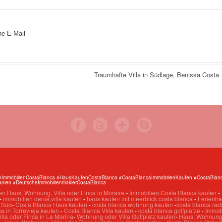
ne E-Mail
Traumhafte Villa in Südlage, Benissa Costa
#ImmobilienCostaBlanca #HausKaufenCostaBlanca #CostaBlancaImmobilienKaufen #CostaBlanc
anien #DeutscheImmobilienmaklerCostaBlanca
en Haus, Wohnung, Villa oder Finca in Moraira
-
Immobilien Costa Blanca kaufen
-
-
immobilien denia,villa kaufen
-
haus kaufen mit meerblick costa blanca
-
Ferienha
a Süd
-
Costa Blanca Haus kaufen
-
costa blanca wohnung kaufen
-
costa blanca rad
a in Torrevieja kaufen
-
Costa Blanca Villa kaufen
-
costa blanca golfplätze
-
Immobi
lla oder Finca in La Marina
-
Wohnung oder Villa Golfplatz kaufen
-
Haus, Wohnung, 