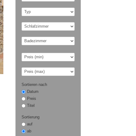
Sortieren nach
Datum
Preis
Titel
Sortierung
auf
ab