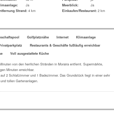
limaanlage:
Ja
Meerblick:
Ja
ntfernung Strand:
4 km
Einkaufen/Restaurant:
2 km
schaftspool
Golfplatznähe
Internet
Klimaanlage
Privatparkplatz
Restaurants & Geschäfte fußläufig erreichbar
se
Voll ausgestattete Küche
Minuten von den herrlichen Stränden in Moraira
entfernt. Supermärkte,
gen Minuten erreichbar.
 auf 2 Schlafzimmer und 1 Badezimmer. Das Grundstück liegt in einer sehr
und tollen Gartenanlagen.