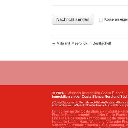
Kopie an eige
← Villa mit Meerblick in Benitachell
© 2026
-
Wunsch Immobilien Costa Blanca
Immobilien an der Costa Blanca Nord und Süd
#CostaBlancaImmobilien #ImmobilienAnDerCostaBlanca 
#ImmobilienkaufInSpanienCostaBlanca #CostaBlancaSp
Immobilien an der Costa Blanca
-
Immobilie kauf
Finca in Denia
-
Immobilienmakler Costa Blanca
Finca in Calpe kaufen
-
Immobilien Costa Blanc
Immobilie kaufen Haus, Wohnung, Villa oder Finc
Villamartin
-
Immobilie kaufen Haus, Wohnung, Vi