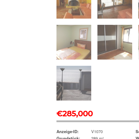
€
285,000
Anzeige-ID:
V1070
S
Grundstück:
289 m²
W