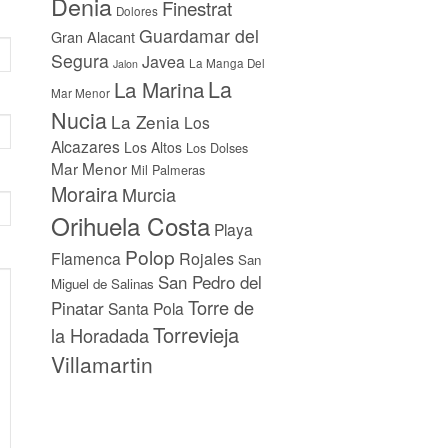
Denia
Finestrat
Dolores
Guardamar del
Gran Alacant
Segura
Javea
La Manga Del
Jalon
La
La Marina
Mar Menor
Nucia
La Zenia
Los
Alcazares
Los Altos
Los Dolses
Mar Menor
Mil Palmeras
Moraira
Murcia
Orihuela Costa
Playa
Polop
Flamenca
Rojales
San
San Pedro del
Miguel de Salinas
Torre de
Pinatar
Santa Pola
Torrevieja
la Horadada
Villamartin