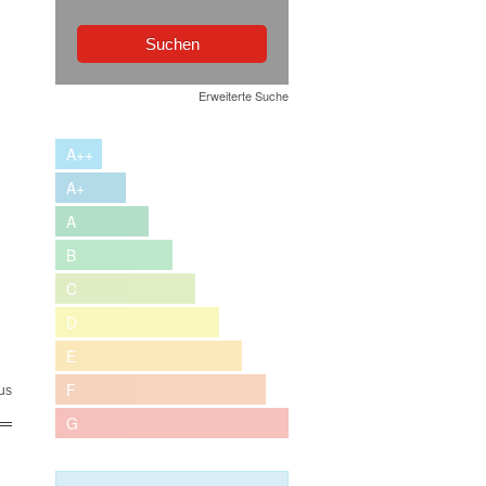
Erweiterte Suche
A++
A+
A
B
C
D
E
F
us
G