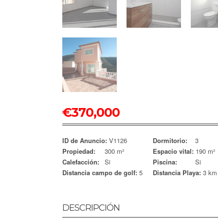
€
370,000
ID de Anuncio:
V1126
Dormitorio:
3
Propiedad:
300 m²
Espacio vital:
190 m²
Calefacción:
Si
Piscina:
Si
Distancia campo de golf:
5
Distancia Playa:
3 km
DESCRIPCIÓN