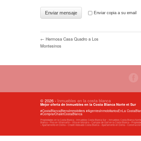
Enviar copia a su email
← Hermosa Casa Quadro a Los
Montesinos
© 2026
-
Inmuebles en la costa blanca
Mejor oferta de inmuebles en la Costa Blanca Norte et Sur
#CostaBlancaBiensImmobiliers #AgentesInmobiliariosEnLa CostaB
#ComprarChaletCostaBlanca
Propiedades en la Costa Blanca
-
Inmuebles Costa Blanca Sur
-
Inmuebles Costa Blanca Norte
Blanca
-
Piso en Villamartin
-
Villa en Moraira
-
Campos de Golf en la Costa Blanca
-
Propiedad
-
Apartamento en Denia
-
Chalét Adosado Costa Blanca
-
Apartamento en Denia
-
Construccio