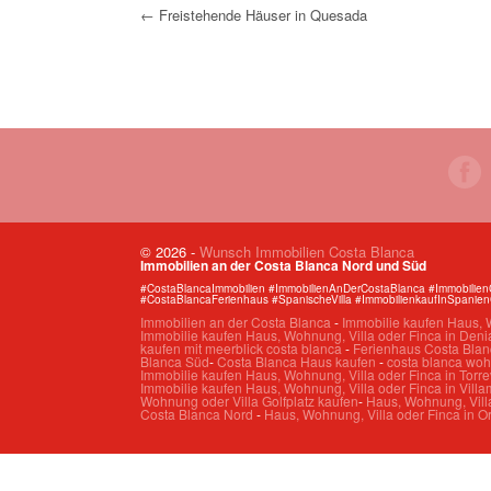
← Freistehende Häuser in Quesada
© 2026
-
Wunsch Immobilien Costa Blanca
Immobilien an der Costa Blanca Nord und Süd
#CostaBlancaImmobilien #ImmobilienAnDerCostaBlanca #Immobilie
#CostaBlancaFerienhaus #SpanischeVilla #ImmobilienkaufInSpanie
Immobilien an der Costa Blanca
-
Immobilie kaufen Haus, W
Immobilie kaufen Haus, Wohnung, Villa oder Finca in Deni
kaufen mit meerblick costa blanca
-
Ferienhaus Costa Blan
Blanca Süd
-
Costa Blanca Haus kaufen
-
costa blanca wo
Immobilie kaufen Haus, Wohnung, Villa oder Finca in Torre
Immobilie kaufen Haus, Wohnung, Villa oder Finca in Villa
Wohnung oder Villa Golfplatz kaufen
-
Haus, Wohnung, Villa
Costa Blanca Nord
-
Haus, Wohnung, Villa oder Finca in O