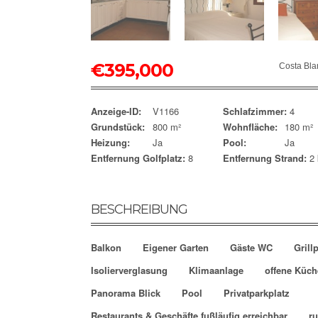
€
395,000
Costa Bla
Anzeige-ID:
V1166
Schlafzimmer:
4
Grundstück:
800 m²
Wohnfläche:
180 m²
Heizung:
Ja
Pool:
Ja
Entfernung Golfplatz:
8
Entfernung Strand:
2
BESCHREIBUNG
Balkon
Eigener Garten
Gäste WC
Grill
Isolierverglasung
Klimaanlage
offene Küch
Panorama Blick
Pool
Privatparkplatz
Restaurants & Geschäfte fußläufig erreichbar
r