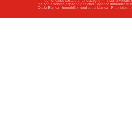
immobilier calpe costa blanca espagne
-
maison à vendre 
maison a vendre espagne pas cher
-
agence immobiliere m
Costa Blanca
-
immobilier neuf costa blanca
-
Propriétés ré