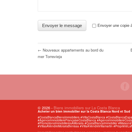
Envoyer une copie à
← Nouveaux appartements au bord du
mer Torrevieja
© 2026
-
Biens immobiliers sur La Costa Blanca
Acheter un bien immobilier sur la Costa Blanca Nord et Sud
#CostaBlancaBiensImmobiliers #VillaCostaBlanca #CostaBlancaEs
#AgenceImmobiliereFrancaiseCostaBlanca #AgenceImmobiliereCosta
#PromotionsImmobilieresÀMoraira #CostaBlancaImmobilier #Maiso
#VillasAVendreMorairaBenissa #VillaÀVendreVillamartin #PropriétéLa