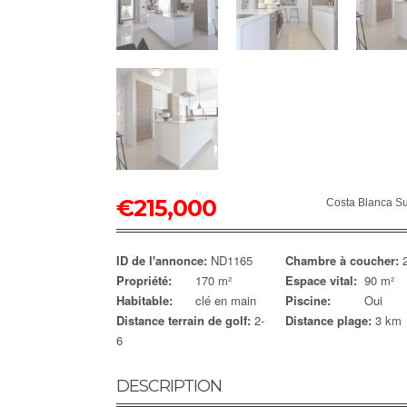
€
215,000
Costa Blanca S
ID de l'annonce:
ND1165
Chambre à coucher:
Propriété:
170 m²
Espace vital:
90 m²
Habitable:
clé en main
Piscine:
Oui
Distance terrain de golf:
2-
Distance plage:
3 km
6
DESCRIPTION