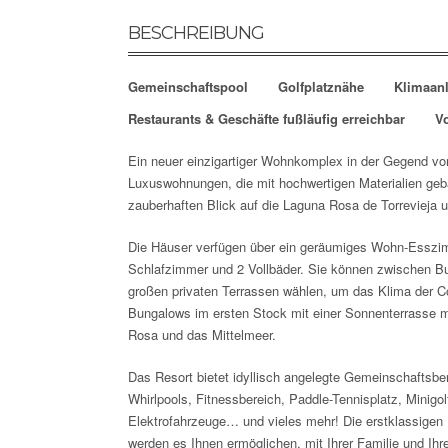
BESCHREIBUNG
Gemeinschaftspool
Golfplatznähe
Klimaan
Restaurants & Geschäfte fußläufig erreichbar
Vo
Ein neuer einzigartiger Wohnkomplex in der Gegend vo
Luxuswohnungen,
die mit hochwertigen Materialien ge
zauberhaften Blick auf die Laguna Rosa de Torrevieja 
Die Häuser verfügen über ein geräumiges Wohn-Esszim
Schlafzimmer und 2 Vollbäder. Sie können zwischen B
großen privaten Terrassen wählen, um das Klima der C
Bungalows im ersten Stock mit einer Sonnenterrasse m
Rosa und das Mittelmeer.
Das Resort bietet idyllisch angelegte Gemeinschaftsb
Whirlpools, Fitnessbereich, Paddle-Tennisplatz, Minigol
Elektrofahrzeuge… und vieles mehr! Die erstklassigen
werden es Ihnen ermöglichen, mit Ihrer Familie und Ih