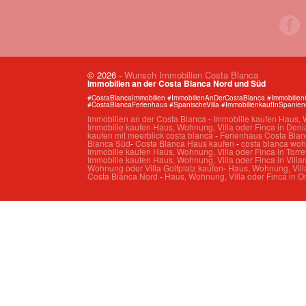
© 2026
-
Wunsch Immobilien Costa Blanca
Immobilien an der Costa Blanca Nord und Süd
#CostaBlancaImmobilien #ImmobilienAnDerCostaBlanca #Immobilie
#CostaBlancaFerienhaus #SpanischeVilla #ImmobilienkaufInSpanie
Immobilien an der Costa Blanca
-
Immobilie kaufen Haus, W
Immobilie kaufen Haus, Wohnung, Villa oder Finca in Deni
kaufen mit meerblick costa blanca
-
Ferienhaus Costa Blan
Blanca Süd
-
Costa Blanca Haus kaufen
-
costa blanca wo
Immobilie kaufen Haus, Wohnung, Villa oder Finca in Torre
Immobilie kaufen Haus, Wohnung, Villa oder Finca in Villa
Wohnung oder Villa Golfplatz kaufen
-
Haus, Wohnung, Villa
Costa Blanca Nord
-
Haus, Wohnung, Villa oder Finca in O