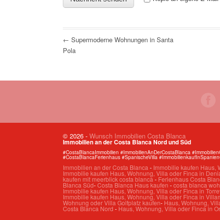
← Supermoderne Wohnungen in Santa
Pola
© 2026
-
Wunsch Immobilien Costa Blanca
Immobilien an der Costa Blanca Nord und Süd
#CostaBlancaImmobilien #ImmobilienAnDerCostaBlanca #Immobilie
#CostaBlancaFerienhaus #SpanischeVilla #ImmobilienkaufInSpanie
Immobilien an der Costa Blanca
-
Immobilie kaufen Haus, W
Immobilie kaufen Haus, Wohnung, Villa oder Finca in Deni
kaufen mit meerblick costa blanca
-
Ferienhaus Costa Blan
Blanca Süd
-
Costa Blanca Haus kaufen
-
costa blanca wo
Immobilie kaufen Haus, Wohnung, Villa oder Finca in Torre
Immobilie kaufen Haus, Wohnung, Villa oder Finca in Villa
Wohnung oder Villa Golfplatz kaufen
-
Haus, Wohnung, Villa
Costa Blanca Nord
-
Haus, Wohnung, Villa oder Finca in O