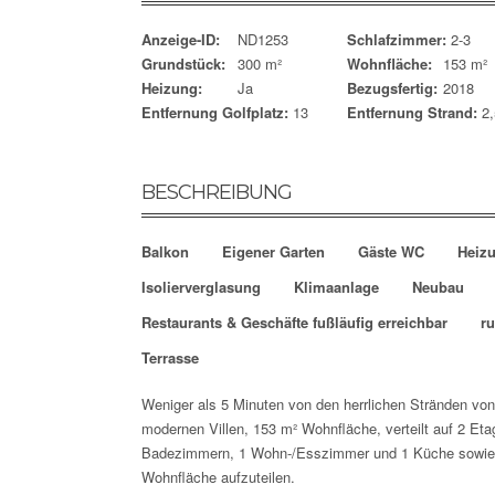
Anzeige-ID:
ND1253
Schlafzimmer:
2-3
Grundstück:
300 m²
Wohnfläche:
153 m²
Heizung:
Ja
Bezugsfertig:
2018
Entfernung Golfplatz:
13
Entfernung Strand:
2
BESCHREIBUNG
Balkon
Eigener Garten
Gäste WC
Heiz
Isolierverglasung
Klimaanlage
Neubau
Restaurants & Geschäfte fußläufig erreichbar
r
Terrasse
Weniger als 5 Minuten von den herrlichen Stränden von
modernen Villen, 153 m² Wohnfläche, verteilt auf 2 Et
Badezimmern, 1 Wohn-/Esszimmer und 1 Küche sowie 
Wohnfläche aufzuteilen.