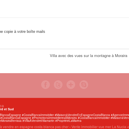
e copie à votre boîte mails
Villa avec des vues sur la montagne à Moraira
nca
rd et Sud
taBlancaEspagne #CostaBlancaImmobilier #MaisonàVendreEnEspagneCostaBlanca #AgenceImmob
ca #CostaBlancaEspagne #PromotionsImmobilieresÀMoraira #CostaBlancaImmobilier #MaisonàV
MorairaBenissa #VillaÀVendreVillamartin #PropriétéLaMarina
à vendre en espagne costa blanca pas cher
-
Vente immobilier vue mer La Nucia
-