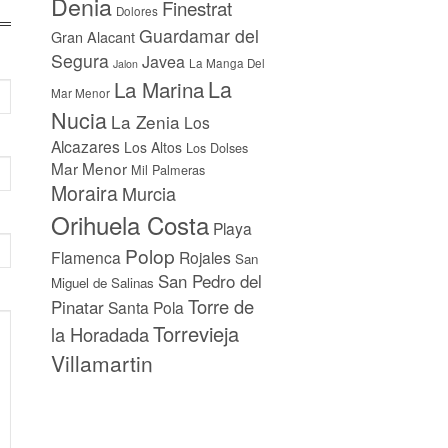
Denia
Finestrat
Dolores
Guardamar del
Gran Alacant
Segura
Javea
La Manga Del
Jalon
La
La Marina
Mar Menor
Nucia
La Zenia
Los
Alcazares
Los Altos
Los Dolses
Mar Menor
Mil Palmeras
Moraira
Murcia
Orihuela Costa
Playa
Polop
Flamenca
Rojales
San
San Pedro del
Miguel de Salinas
Torre de
Pinatar
Santa Pola
Torrevieja
la Horadada
Villamartin