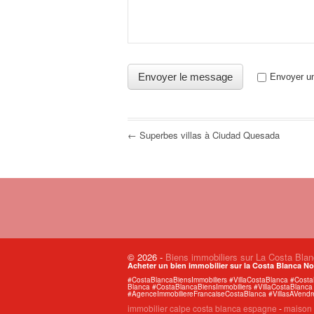
Envoyer un
← Superbes villas à Ciudad Quesada
© 2026
-
Biens immobiliers sur La Costa Bla
Acheter un bien immobilier sur la Costa Blanca No
#CostaBlancaBiensImmobiliers #VillaCostaBlanca #Cos
Blanca #CostaBlancaBiensImmobiliers #VillaCostaBlan
#AgenceImmobiliereFrancaiseCostaBlanca #VillasAVendre
immobilier calpe costa blanca espagne
-
maison 