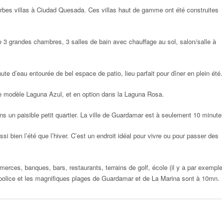
bes villas à Ciudad Quesada. Ces villas haut de gamme ont été construites
de 3 grandes chambres, 3 salles de bain avec chauffage au sol, salon/salle à
hute d’eau entourée de bel espace de patio, lieu parfait pour dîner en plein été
 le modèle Laguna Azul, et en option dans la Laguna Rosa.
s un paisible petit quartier. La ville de Guardamar est à seulement 10 minute
i bien l’été que l’hiver. C’est un endroit idéal pour vivre ou pour passer des
rces, banques, bars, restaurants, terrains de golf, école (il y a par exempl
 police et les magnifiques plages de Guardamar et de La Marina sont à 10mn.