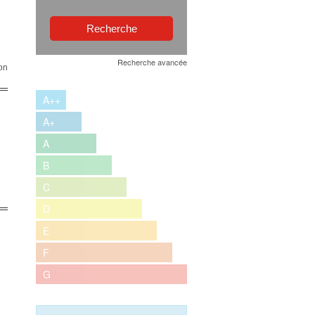
Recherche avancée
on
A++
A+
A
B
C
D
E
F
G