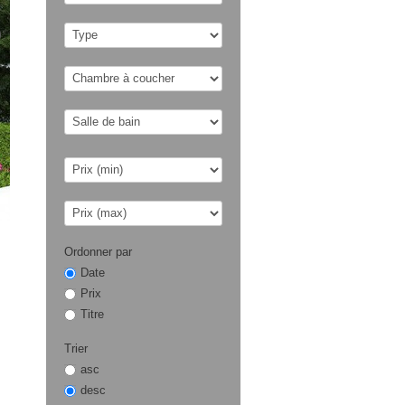
Ordonner par
Date
Prix
Titre
Trier
asc
desc