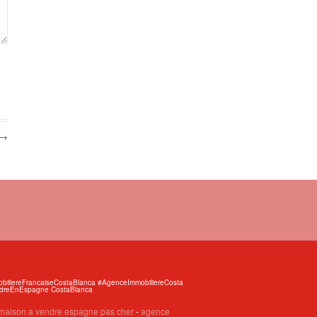
 →
iliereFrancaiseCostaBlanca #AgenceImmobiliereCosta
endreEnEspagne CostaBlanca
maison a vendre espagne pas cher
-
agence