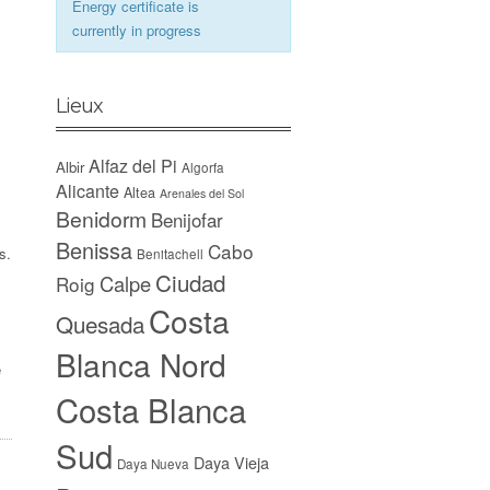
Energy certificate is
currently in progress
Lieux
.
Alfaz del Pi
Albir
Algorfa
Alicante
Altea
Arenales del Sol
Benidorm
Benijofar
Benissa
Cabo
s.
Benitachell
Ciudad
Calpe
Roig
Costa
Quesada
Blanca Nord
e
Costa Blanca
Sud
Daya Vieja
Daya Nueva