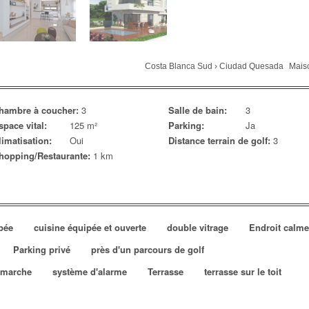
Costa Blanca Sud
›
Ciudad Quesada
Mais
hambre à coucher:
3
Salle de bain:
3
space vital:
125 m²
Parking:
Ja
limatisation:
Oui
Distance terrain de golf:
3
hopping/Restaurante:
1 km
pée
cuisine équipée et ouverte
double vitrage
Endroit calme
Parking privé
près d'un parcours de golf
e marche
système d'alarme
Terrasse
terrasse sur le toit