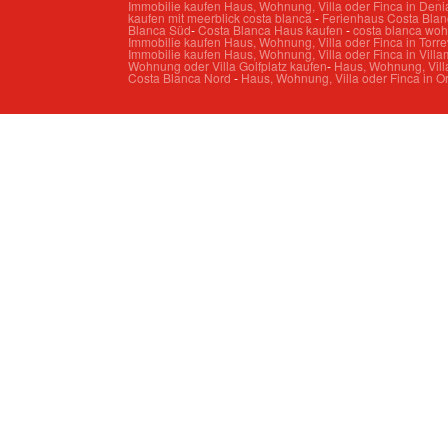
Immobilie kaufen Haus, Wohnung, Villa oder Finca in Deni
kaufen mit meerblick costa blanca
-
Ferienhaus Costa Blan
Blanca Süd
-
Costa Blanca Haus kaufen
-
costa blanca wo
Immobilie kaufen Haus, Wohnung, Villa oder Finca in Torre
Immobilie kaufen Haus, Wohnung, Villa oder Finca in Villa
Wohnung oder Villa Golfplatz kaufen
-
Haus, Wohnung, Villa
Costa Blanca Nord
-
Haus, Wohnung, Villa oder Finca in O