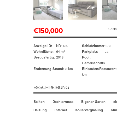
€
150,000
Costa
Anzeige-ID:
ND1430
Schlafzimmer:
2-3
Wohnfläche:
64 m²
Parkplatz:
Ja
Bezugsfertig:
2018
Pool:
Gemeinschafts
Entfernung Strand:
2 km
Einkaufen/Restaurant
km
BESCHREIBUNG
Balkon
Dachterrasse
Eigener Garten
ei
Heizung
Internet
Isolierverglasung
Kli