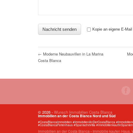
Kopie an eigene E-Mail
← Moderne Neubauvillen in La Marina
Mod
Costa Blanca
© 2026
-
Wunsch Immobilien Costa Blanca
Immobilien an der Costa Blanca Nord und Süd
#CostaBlancaImmobilien #ImmobilienAnDerCostaBlanca #Immobilie
#CostaBlancaFerienhaus #SpanischeVilla #ImmobilienkaufInSpanie
Immobilien an der Costa Blanca
-
Immobilie kaufen Haus, W