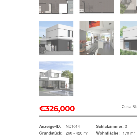
€
326,000
Costa Bl
Anzeige-ID:
ND1014
Schlafzimmer:
3
Grundstück:
260 - 420 m²
Wohnfläche:
170 m²