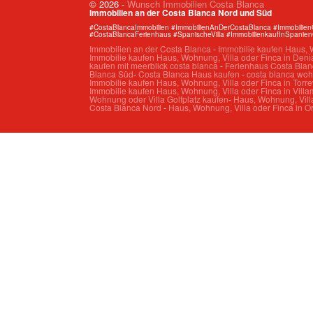
© 2026
-
Wunsch Immobilien Costa Blanca
Immobilien an der Costa Blanca Nord und Süd
#CostaBlancaImmobilien #ImmobilienAnDerCostaBlanca #Immobilie
#CostaBlancaFerienhaus #SpanischeVilla #ImmobilienkaufInSpanie
Immobilien an der Costa Blanca
-
Immobilie kaufen Haus, W
Immobilie kaufen Haus, Wohnung, Villa oder Finca in Deni
kaufen mit meerblick costa blanca
-
Ferienhaus Costa Blan
Blanca Süd
-
Costa Blanca Haus kaufen
-
costa blanca wo
Immobilie kaufen Haus, Wohnung, Villa oder Finca in Torre
Immobilie kaufen Haus, Wohnung, Villa oder Finca in Villa
Wohnung oder Villa Golfplatz kaufen
-
Haus, Wohnung, Villa
Costa Blanca Nord
-
Haus, Wohnung, Villa oder Finca in O