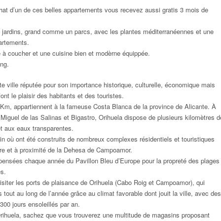
chat d’un de ces belles appartements
vous recevez aussi gratis 3 mois de
es jardins, grand comme un parcs, avec les plantes méditerranéennes et une
artements.
e à coucher et une cuisine bien et modèrne équippée.
ing.
 ville réputée pour son importance historique, culturelle, économique mais
nt le plaisir des habitants et des touristes.
6 Km, appartiennent à la fameuse Costa Blanca de la province de Alicante. À
 Miguel de las Salinas et Bigastro, Orihuela dispose de plusieurs kilomètres d
 et aux eaux transparentes.
n où ont été construits de nombreux complexes résidentiels et touristiques
ture et à proximité de la Dehesa de Campoamor.
pensées chaque année du Pavillon Bleu d’Europe pour la propreté des plages
és.
isiter les ports de plaisance de Orihuela (Cabo Roig et Campoamor), qui
out au long de l’année grâce au climat favorable dont jouit la ville, avec des
00 jours ensoleillés par an.
 Orihuela, sachez que vous trouverez une multitude de magasins proposant