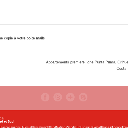
e copie à votre boîte mails
Appartements première ligne Punta Prima, Orihue
Costa
nca
rd et Sud
taBlancaEspagne #CostaBlancaImmobilier #MaisonàVendreEnEspagneCostaBlanca #AgenceImmob