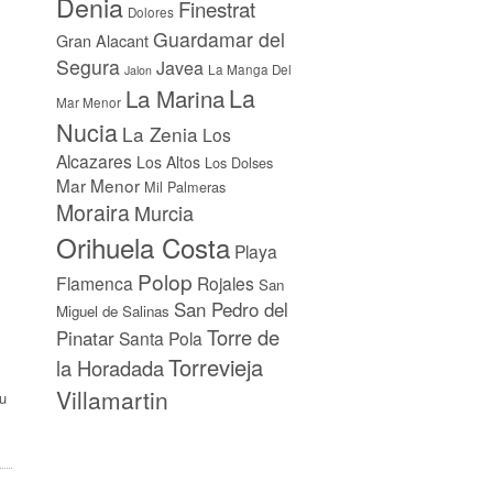
Denia
Finestrat
Dolores
Guardamar del
Gran Alacant
Segura
Javea
La Manga Del
Jalon
La
La Marina
Mar Menor
Nucia
La Zenia
Los
Alcazares
Los Altos
Los Dolses
Mar Menor
Mil Palmeras
Moraira
Murcia
Orihuela Costa
Playa
Polop
Flamenca
Rojales
San
San Pedro del
Miguel de Salinas
Torre de
Pinatar
Santa Pola
Torrevieja
la Horadada
Villamartin
au