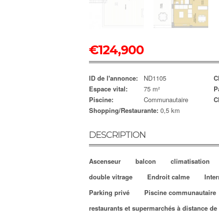
€
124,900
ID de l'annonce:
ND1105
C
Espace vital:
75 m²
P
Piscine:
Communautaire
C
Shopping/Restaurante:
0,5 km
DESCRIPTION
Ascenseur
balcon
climatisation
double vitrage
Endroit calme
Inter
Parking privé
Piscine communautaire
restaurants et supermarchés à distance d