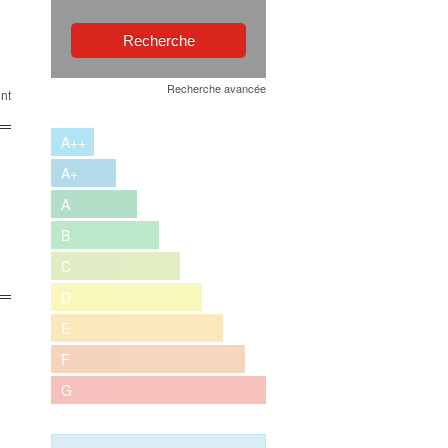
Recherche avancée
nt
A++
A+
A
B
C
D
E
F
G