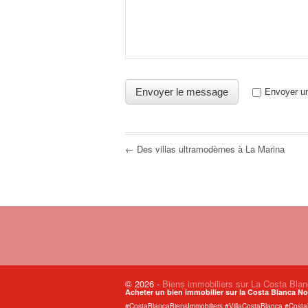
Envoyer un
← Des villas ultramodèrnes à La Marina
© 2026
-
Biens immobiliers sur La Costa Bla
Acheter un bien immobilier sur la Costa Blanca No
#CostaBlancaBiensImmobiliers #VillaCostaBlanca #Cos