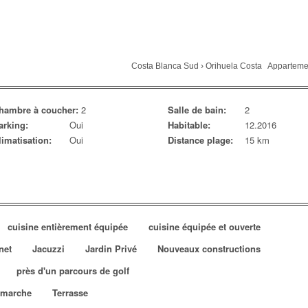
Costa Blanca Sud
›
Orihuela Costa
Apparteme
hambre à coucher:
2
Salle de bain:
2
arking:
Oui
Habitable:
12.2016
limatisation:
Oui
Distance plage:
15 km
cuisine entièrement équipée
cuisine équipée et ouverte
net
Jacuzzi
Jardin Privé
Nouveaux constructions
près d'un parcours de golf
e marche
Terrasse