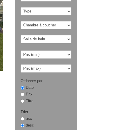
Ordonner par
Date
Prix
Titre
Trier
asc
desc