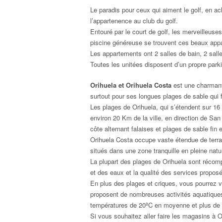
Le paradis pour ceux qui aiment le golf, en a
l’appartenence au club du golf.
Entouré par le court de golf, les merveilleus
piscine généreuse se trouvent ces beaux app
Les appartements ont 2 salles de bain, 2 sall
Toutes les unitées disposent d’un propre park
Orihuela et Orihuela Costa
est une charmante
surtout pour ses longues plages de sable qui fo
Les plages de Orihuela, qui s’étendent sur 1
environ 20 Km de la ville, en direction de San
côte alternant falaises et plages de sable fin
Orihuela Costa occupe vaste étendue de terrai
situés dans une zone tranquille en pleine na
La plupart des plages de Orihuela sont récom
et des eaux et la qualité des services propos
En plus des plages et criques, vous pourrez v
proposent de nombreuses activités aquatiques t
températures de 20ºC en moyenne et plus de 3
Si vous souhaitez aller faire les magasins à