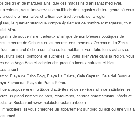
 de design et de marques ainsi que des magasins d’artisanat médiéval.
es alentours, vous trouverez une multitude de magasins de tout genre où vous
 produits alimentaires et artisanaux traditionnels de la région.
glises, le quartier historique compte également de nombreux magasins, tout
riel Miró.
gasins de souvenirs et cadeaux ainsi que de nombreuses boutiques de
ans le centre de Orihuela et les centres commerciaux Ociopia et La Zenia.
isent un marché de la semaine où les habitants vont faire leurs achats de
es, fruits secs, bombons et sucreries. Si vous aller vivre dans la région, vous
ges de la Vega Baja et acheter des produits locaux naturels et bios.
Costa sont :
mor, Playa de Cabo Roig, Playa La Caleta, Cala Capitan, Cala del Bosque,
Playa Flamenca, Playa de Punta Prima.
rihuela propose une multitude d’activités et de services afin de satisfaire les
uverez un grand nombre de bars, restaurants, centres commerciaux, hôtels et
 Lobster Restaurant
www.thelobsterrestaurant.com
s immobiliers, si vous cherchez un appartement sur bord du golf ou une villa 
ais tous!