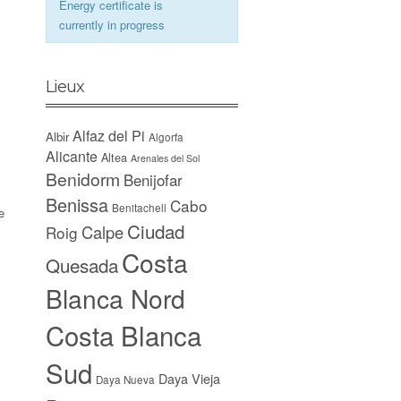
Energy certificate is
currently in progress
Lieux
Alfaz del Pi
Albir
Algorfa
Alicante
Altea
Arenales del Sol
Benidorm
Benijofar
Benissa
Cabo
Benitachell
e
Ciudad
Calpe
Roig
Costa
Quesada
Blanca Nord
Costa Blanca
Sud
Daya Vieja
Daya Nueva