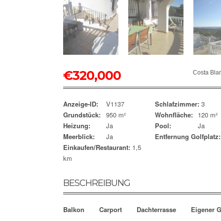
€
320,000
Costa Bla
Anzeige-ID:
V1137
Schlafzimmer:
3
Grundstück:
950 m²
Wohnfläche:
120 m²
Heizung:
Ja
Pool:
Ja
Meerblick:
Ja
Entfernung Golfplatz:
Einkaufen/Restaurant:
1,5
km
BESCHREIBUNG
Balkon
Carport
Dachterrasse
Eigener G