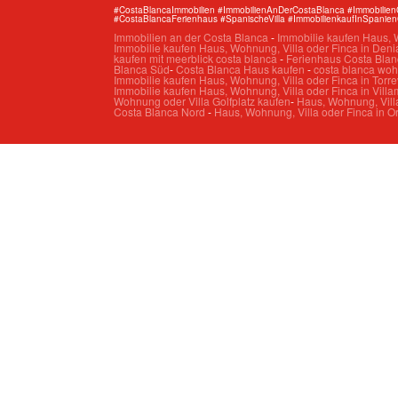
#CostaBlancaImmobilien #ImmobilienAnDerCostaBlanca #Immobilie
#CostaBlancaFerienhaus #SpanischeVilla #ImmobilienkaufInSpanie
Immobilien an der Costa Blanca
-
Immobilie kaufen Haus, W
Immobilie kaufen Haus, Wohnung, Villa oder Finca in Deni
kaufen mit meerblick costa blanca
-
Ferienhaus Costa Blan
Blanca Süd
-
Costa Blanca Haus kaufen
-
costa blanca wo
Immobilie kaufen Haus, Wohnung, Villa oder Finca in Torre
Immobilie kaufen Haus, Wohnung, Villa oder Finca in Villa
Wohnung oder Villa Golfplatz kaufen
-
Haus, Wohnung, Villa
Costa Blanca Nord
-
Haus, Wohnung, Villa oder Finca in O