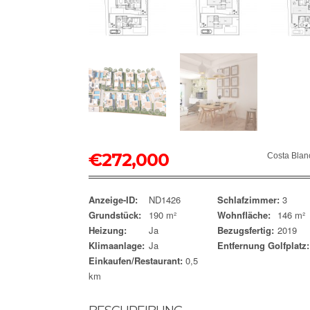
€
272,000
Costa Blan
Anzeige-ID:
ND1426
Schlafzimmer:
3
Grundstück:
190 m²
Wohnfläche:
146 m²
Heizung:
Ja
Bezugsfertig:
2019
Klimaanlage:
Ja
Entfernung Golfplatz:
Einkaufen/Restaurant:
0,5
km