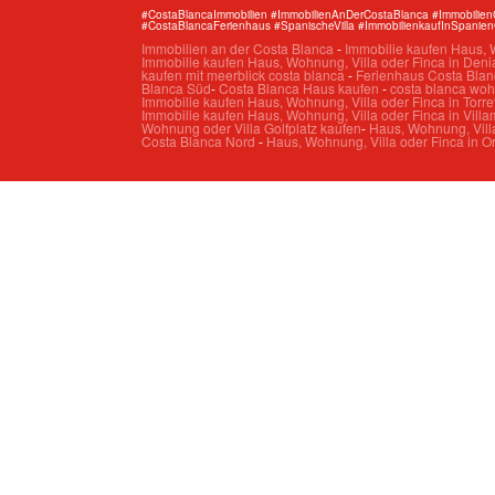
#CostaBlancaImmobilien #ImmobilienAnDerCostaBlanca #Immobilie
#CostaBlancaFerienhaus #SpanischeVilla #ImmobilienkaufInSpanie
Immobilien an der Costa Blanca
-
Immobilie kaufen Haus, W
Immobilie kaufen Haus, Wohnung, Villa oder Finca in Deni
kaufen mit meerblick costa blanca
-
Ferienhaus Costa Blan
Blanca Süd
-
Costa Blanca Haus kaufen
-
costa blanca wo
Immobilie kaufen Haus, Wohnung, Villa oder Finca in Torre
Immobilie kaufen Haus, Wohnung, Villa oder Finca in Villa
Wohnung oder Villa Golfplatz kaufen
-
Haus, Wohnung, Villa
Costa Blanca Nord
-
Haus, Wohnung, Villa oder Finca in O