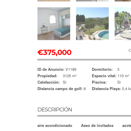
€
375,000
C
ID de Anuncio:
V1189
Dormitorio:
3
Propiedad:
3125 m²
Espacio vital:
110 m²
Calefacción:
Si
Piscina:
Si
Distancia campo de golf:
8
Distancia Playa:
0,4 
DESCRIPCIÓN
aire acondicionado
Aseo de invitados
azot