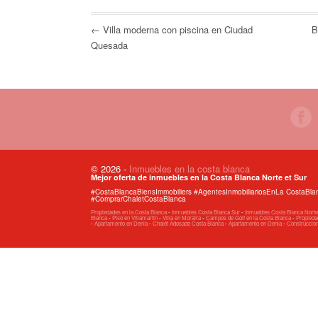
← Villa moderna con piscina en Ciudad
B
Quesada
© 2026
-
Inmuebles en la costa blanca
Mejor oferta de inmuebles en la Costa Blanca Norte et Sur
#CostaBlancaBiensImmobiliers #AgentesInmobiliariosEnLa CostaB
#ComprarChaletCostaBlanca
Propiedades en la Costa Blanca
-
Inmuebles Costa Blanca Sur
-
Inmuebles Costa Blanca Norte
Blanca
-
Piso en Villamartin
-
Villa en Moraira
-
Campos de Golf en la Costa Blanca
-
Propiedad
-
Apartamento en Denia
-
Chalét Adosado Costa Blanca
-
Apartamento en Denia
-
Construccio