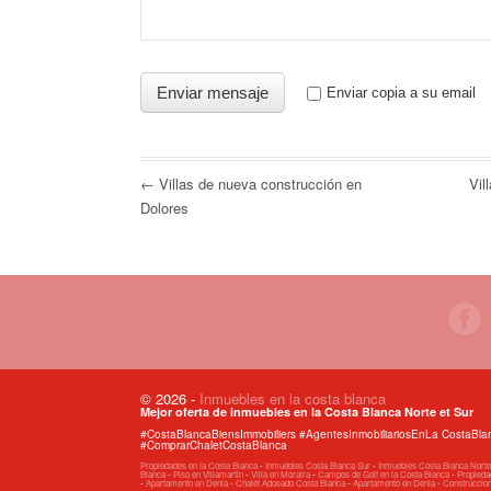
Enviar copia a su email
← Villas de nueva construcción en
Vil
Dolores
© 2026
-
Inmuebles en la costa blanca
Mejor oferta de inmuebles en la Costa Blanca Norte et Sur
#CostaBlancaBiensImmobiliers #AgentesInmobiliariosEnLa CostaB
#ComprarChaletCostaBlanca
Propiedades en la Costa Blanca
-
Inmuebles Costa Blanca Sur
-
Inmuebles Costa Blanca Norte
Blanca
-
Piso en Villamartin
-
Villa en Moraira
-
Campos de Golf en la Costa Blanca
-
Propiedad
-
Apartamento en Denia
-
Chalét Adosado Costa Blanca
-
Apartamento en Denia
-
Construccio