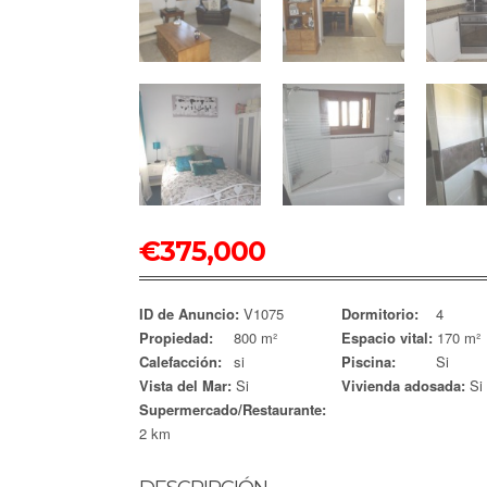
€
375,000
ID de Anuncio:
V1075
Dormitorio:
4
Propiedad:
800 m²
Espacio vital:
170 m²
Calefacción:
si
Piscina:
Si
Vista del Mar:
Si
Vivienda adosada:
Si
Supermercado/Restaurante:
2 km