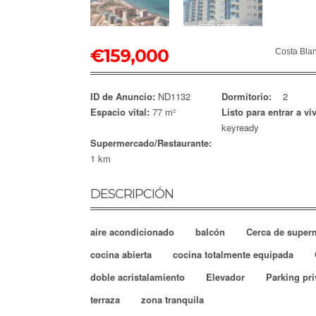
€
159,000
Costa Bla
ID de Anuncio:
ND1132
Dormitorio:
2
Espacio vital:
77 m²
Listo para entrar a viv
keyready
Supermercado/Restaurante:
1 km
DESCRIPCIÓN
aire acondicionado
balcón
Cerca de super
cocina abierta
cocina totalmente equipada
doble acristalamiento
Elevador
Parking pr
terraza
zona tranquila