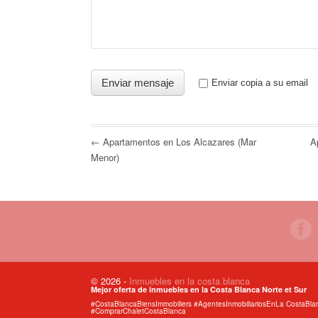
Enviar copia a su email
← Apartamentos en Los Alcazares (Mar
A
Menor)
© 2026
-
Inmuebles en la costa blanca
Mejor oferta de inmuebles en la Costa Blanca Norte et Sur
#CostaBlancaBiensImmobiliers #AgentesInmobiliariosEnLa CostaB
#ComprarChaletCostaBlanca