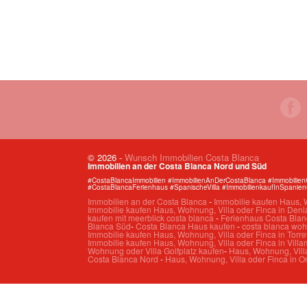
© 2026
-
Wunsch Immobilien Costa Blanca
Immobilien an der Costa Blanca Nord und Süd
#CostaBlancaImmobilien #ImmobilienAnDerCostaBlanca #Immobilie
#CostaBlancaFerienhaus #SpanischeVilla #ImmobilienkaufInSpanie
Immobilien an der Costa Blanca
-
Immobilie kaufen Haus, W
Immobilie kaufen Haus, Wohnung, Villa oder Finca in Deni
kaufen mit meerblick costa blanca
-
Ferienhaus Costa Blan
Blanca Süd
-
Costa Blanca Haus kaufen
-
costa blanca wo
Immobilie kaufen Haus, Wohnung, Villa oder Finca in Torre
Immobilie kaufen Haus, Wohnung, Villa oder Finca in Villa
Wohnung oder Villa Golfplatz kaufen
-
Haus, Wohnung, Villa
Costa Blanca Nord
-
Haus, Wohnung, Villa oder Finca in O