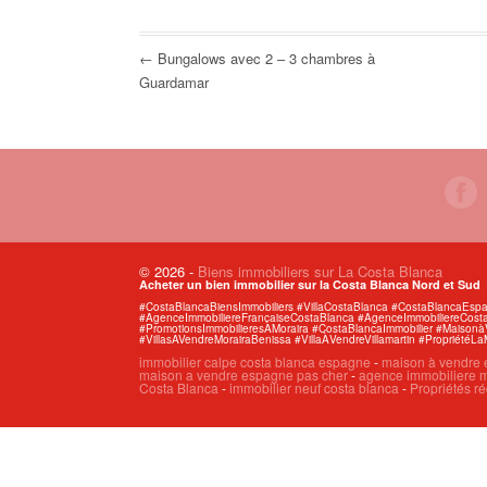
← Bungalows avec 2 – 3 chambres à
Guardamar
© 2026
-
Biens immobiliers sur La Costa Blanca
Acheter un bien immobilier sur la Costa Blanca Nord et Sud
#CostaBlancaBiensImmobiliers #VillaCostaBlanca #CostaBlancaEs
#AgenceImmobiliereFrancaiseCostaBlanca #AgenceImmobiliereCosta
#PromotionsImmobilieresÀMoraira #CostaBlancaImmobilier #Maiso
#VillasAVendreMorairaBenissa #VillaÀVendreVillamartin #PropriétéLa
immobilier calpe costa blanca espagne
-
maison à vendre 
maison a vendre espagne pas cher
-
agence immobiliere m
Costa Blanca
-
immobilier neuf costa blanca
-
Propriétés ré