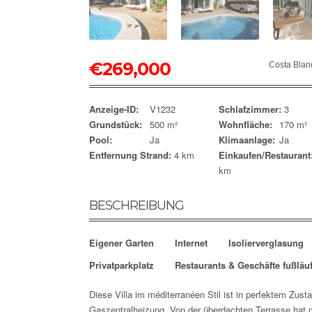
€
269,000
Costa Blan
Anzeige-ID:
V1232
Schlafzimmer:
3
Grundstück:
500 m²
Wohnfläche:
170 m²
Pool:
Ja
Klimaanlage:
Ja
Entfernung Strand:
4 km
Einkaufen/Restaurant
km
BESCHREIBUNG
Eigener Garten
Internet
Isolierverglasung
Privatparkplatz
Restaurants & Geschäfte fußläuf
Diese Villa im méditerranéen Stil ist in perfektem Zus
Gaszentralheizung. Von der überdachten Terrasse hat 