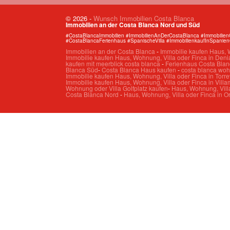
© 2026
-
Wunsch Immobilien Costa Blanca
Immobilien an der Costa Blanca Nord und Süd
#CostaBlancaImmobilien #ImmobilienAnDerCostaBlanca #Immobilie
#CostaBlancaFerienhaus #SpanischeVilla #ImmobilienkaufInSpanie
Immobilien an der Costa Blanca
-
Immobilie kaufen Haus, W
Immobilie kaufen Haus, Wohnung, Villa oder Finca in Deni
kaufen mit meerblick costa blanca
-
Ferienhaus Costa Blan
Blanca Süd
-
Costa Blanca Haus kaufen
-
costa blanca wo
Immobilie kaufen Haus, Wohnung, Villa oder Finca in Torre
Immobilie kaufen Haus, Wohnung, Villa oder Finca in Villa
Wohnung oder Villa Golfplatz kaufen
-
Haus, Wohnung, Villa
Costa Blanca Nord
-
Haus, Wohnung, Villa oder Finca in O