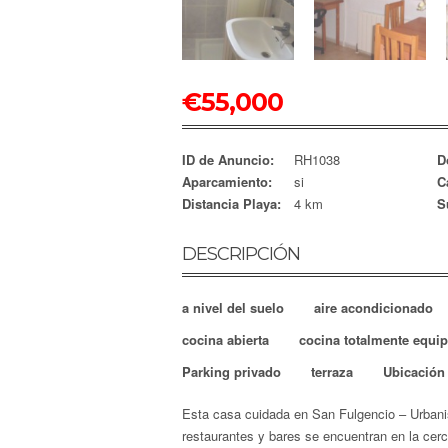
€
55,000
ID de Anuncio:
RH1038
D
Aparcamiento:
si
C
Distancia Playa:
4 km
S
DESCRIPCIÓN
a nivel del suelo
aire acondicionado
cocina abierta
cocina totalmente equi
Parking privado
terraza
Ubicación 
Esta casa cuidada en San Fulgencio – Urbanis
restaurantes y bares se encuentran en la cer