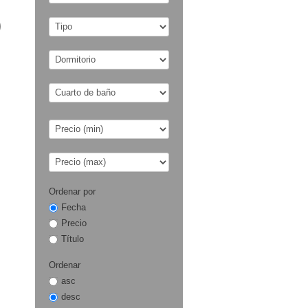
Ordenar por
Fecha
Precio
Título
Ordenar
asc
desc