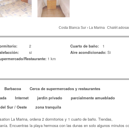
Costa Blanca Sur
›
La Marina
Chalét adosa
ormitorio:
2
Cuarto de baño:
1
alefacción:
si
Aire acondicionado:
Si
upermercado/Restaurante:
1 km
Barbacoa
Cerca de supermercados y restaurantes
pada
Internet
jardín privado
parcialmente amueblado
del Sur / Oeste
zona tranquila
ation La Marina, ordena 2 dormitorios y 1 cuarto de baño.
Tiendas,
canía. Encuentras la playa hermosa con las dunas en solo algunos minutos c