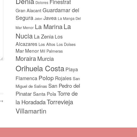
Denia
Finestrat
Dolores
Guardamar del
Gran Alacant
Segura
Javea
La Manga Del
Jalon
La
La Marina
Mar Menor
Nucia
La Zenia
Los
Alcazares
Los Altos
Los Dolses
Mar Menor
Mil Palmeras
Moraira
Murcia
Orihuela Costa
Playa
Polop
Flamenca
Rojales
San
San Pedro del
Miguel de Salinas
Torre de
Pinatar
Santa Pola
Torrevieja
 →
la Horadada
Villamartin