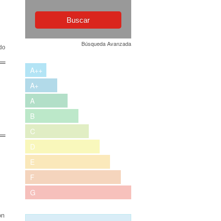
Búsqueda Avanzada
do
A++
A+
A
B
C
D
E
F
G
on