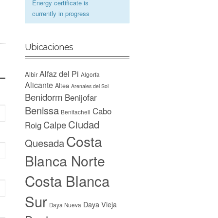
Energy certificate is
currently in progress
Ubicaciones
Alfaz del Pi
Albir
Algorfa
Alicante
Altea
Arenales del Sol
Benidorm
Benijofar
Benissa
Cabo
Benitachell
Ciudad
Calpe
Roig
Costa
Quesada
Blanca Norte
Costa Blanca
Sur
Daya Vieja
Daya Nueva